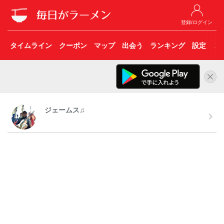
登録/ログイン
タイムライン
クーポン
マップ
出会う
ランキング
設定
こ
ジェームス♫