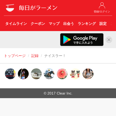
登録/ログイン
タイムライン
クーポン
マップ
出会う
ランキング
設定
こ
トップページ
記録
ナイスラー！
© 2017 Clear Inc.