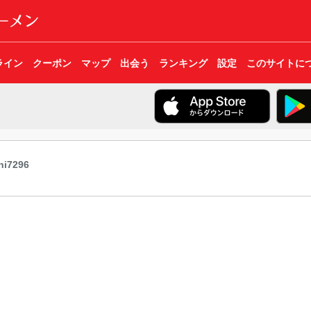
ライン
クーポン
マップ
出会う
ランキング
設定
このサイトに
hi7296