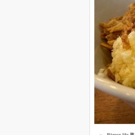
Rāmen life 騰