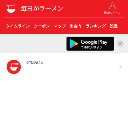
登録/ログイン
タイムライン
クーポン
マップ
出会う
ランキング
設定
こ
KEN2024