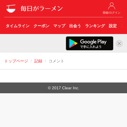
登録/ログイン
タイムライン
クーポン
マップ
出会う
ランキング
設定
こ
トップページ
記録
コメント
© 2017 Clear Inc.