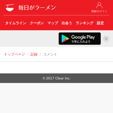
登録/ログイン
タイムライン
クーポン
マップ
出会う
ランキング
設定
こ
トップページ
記録
コメント
© 2017 Clear Inc.