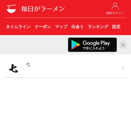
登録/ログイン
タイムライン
クーポン
マップ
出会う
ランキング
設定
こ
七