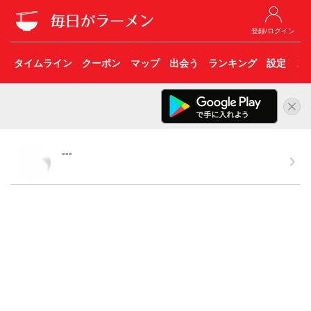
登録/ログイン
タイムライン
クーポン
マップ
出会う
ランキング
設定
こ
---