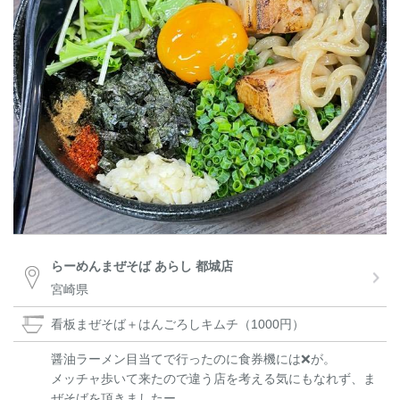
らーめんまぜそば あらし 都城店
宮崎県
看板まぜそば＋はんごろしキムチ（1000円）
醤油ラーメン目当てで行ったのに食券機には❌が。
メッチャ歩いて来たので違う店を考える気にもなれず、ま
ぜそばを頂きましたー。