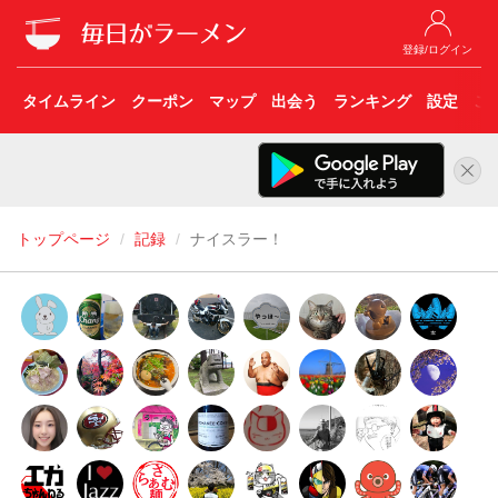
登録/ログイン
タイムライン
クーポン
マップ
出会う
ランキング
設定
こ
トップページ
記録
ナイスラー！