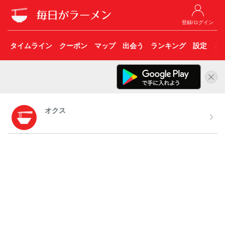
登録/ログイン
タイムライン
クーポン
マップ
出会う
ランキング
設定
こ
オクス