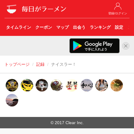
登録/ログイン
タイムライン
クーポン
マップ
出会う
ランキング
設定
こ
トップページ
記録
ナイスラー！
© 2017 Clear Inc.