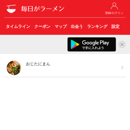
登録/ログイン
タイムライン
クーポン
マップ
出会う
ランキング
設定
こ
おじたにまん