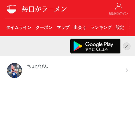
登録/ログイン
タイムライン
クーポン
マップ
出会う
ランキング
設定
こ
ちょびびん