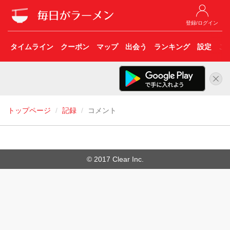
登録/ログイン
タイムライン
クーポン
マップ
出会う
ランキング
設定
こ
トップページ
記録
コメント
© 2017 Clear Inc.