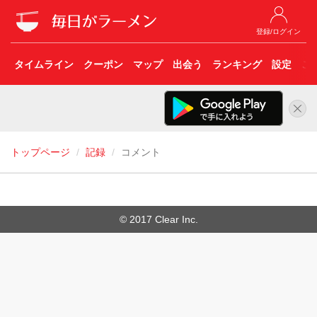
登録/ログイン
タイムライン
クーポン
マップ
出会う
ランキング
設定
こ
トップページ
記録
コメント
© 2017 Clear Inc.