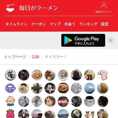
登録/ログイン
タイムライン
クーポン
マップ
出会う
ランキング
設定
こ
トップページ
記録
ナイスラー！