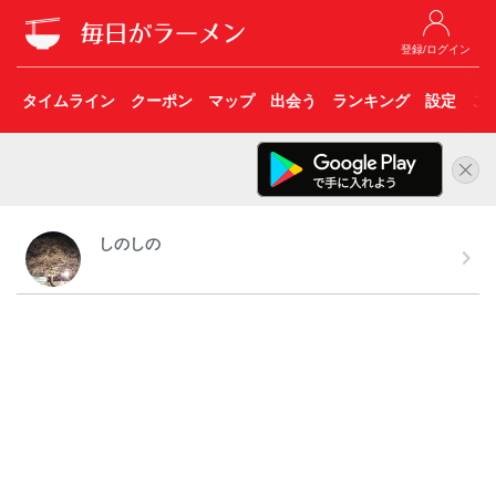
登録/ログイン
タイムライン
クーポン
マップ
出会う
ランキング
設定
こ
しのしの