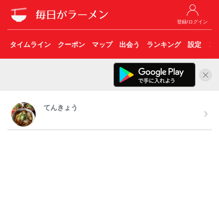
登録/ログイン
タイムライン
クーポン
マップ
出会う
ランキング
設定
こ
てんきょう