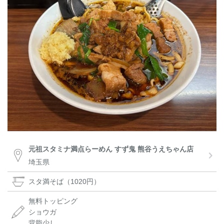
元祖スタミナ満点らーめん すず鬼 熊谷うえちゃん店
埼玉県
スタ満そば（1020円）
無料トッピング
ショウガ
背脂少し