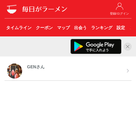
登録/ログイン
タイムライン
クーポン
マップ
出会う
ランキング
設定
こ
GENさん