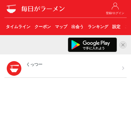
登録/ログイン
タイムライン
クーポン
マップ
出会う
ランキング
設定
こ
くっつー