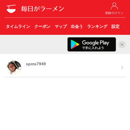
登録/ログイン
タイムライン
クーポン
マップ
出会う
ランキング
設定
こ
spms7949