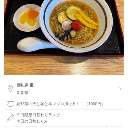
旨味処 竃
青森県
夏野菜の冷し麺と本マグロ漬け丼ミニ（1000円）
平日限定日替わりランチ
本日の日替わりA