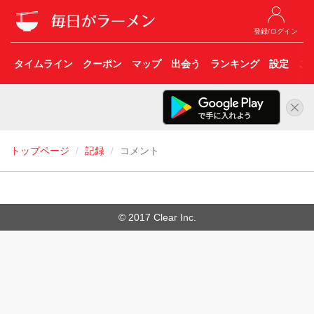
登録/ログイン
タイムライン
クーポン
マップ
出会う
ランキング
設定
こ
トップページ
記録
コメント
© 2017 Clear Inc.