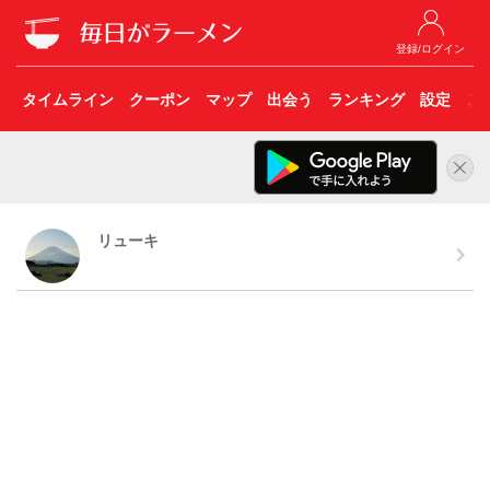
登録/ログイン
タイムライン
クーポン
マップ
出会う
ランキング
設定
こ
リューキ