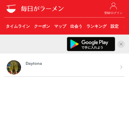
登録/ログイン
タイムライン
クーポン
マップ
出会う
ランキング
設定
こ
Daytona