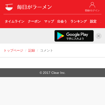
登録/ログイン
タイムライン
クーポン
マップ
出会う
ランキング
設定
こ
トップページ
記録
コメント
© 2017 Clear Inc.