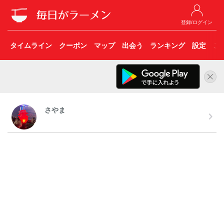
登録/ログイン
タイムライン
クーポン
マップ
出会う
ランキング
設定
こ
さやま