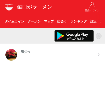
登録/ログイン
タイムライン
クーポン
マップ
出会う
ランキング
設定
こ
塩少々