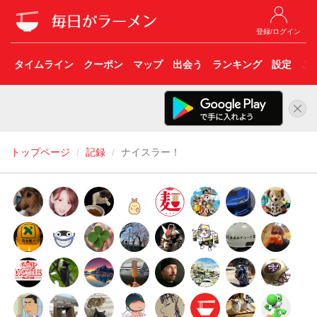
登録/ログイン
タイムライン
クーポン
マップ
出会う
ランキング
設定
こ
トップページ
記録
ナイスラー！