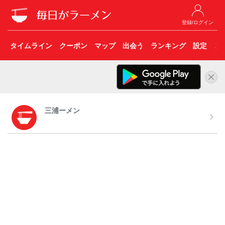
登録/ログイン
タイムライン
クーポン
マップ
出会う
ランキング
設定
こ
三浦ーメン