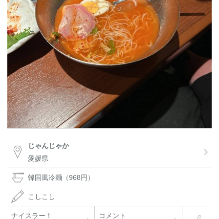
じゃんじゃか
愛媛県
韓国風冷麺（968円）
こしこし
ナイスラー！
コメント