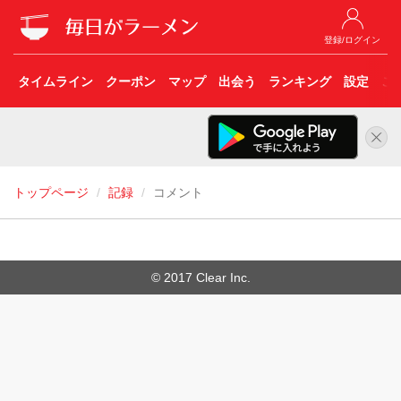
登録/ログイン
タイムライン
クーポン
マップ
出会う
ランキング
設定
こ
トップページ
記録
コメント
© 2017 Clear Inc.