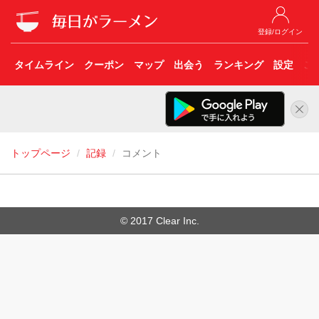
登録/ログイン
タイムライン
クーポン
マップ
出会う
ランキング
設定
こ
トップページ
記録
コメント
© 2017 Clear Inc.