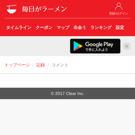
登録/ログイン
タイムライン
クーポン
マップ
出会う
ランキング
設定
こ
トップページ
記録
コメント
© 2017 Clear Inc.