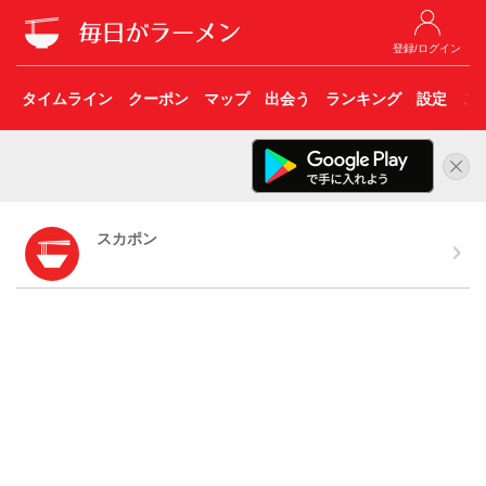
登録/ログイン
タイムライン
クーポン
マップ
出会う
ランキング
設定
こ
スカポン