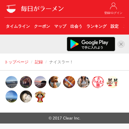
登録/ログイン
タイムライン
クーポン
マップ
出会う
ランキング
設定
こ
トップページ
記録
ナイスラー！
© 2017 Clear Inc.