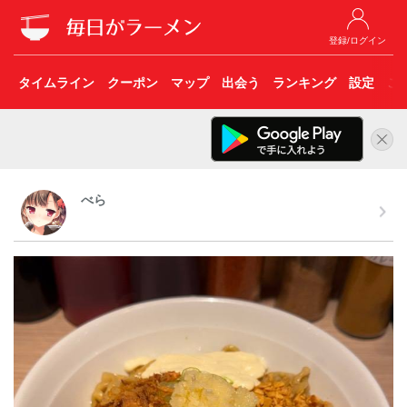
登録/ログイン
タイムライン
クーポン
マップ
出会う
ランキング
設定
こ
べら