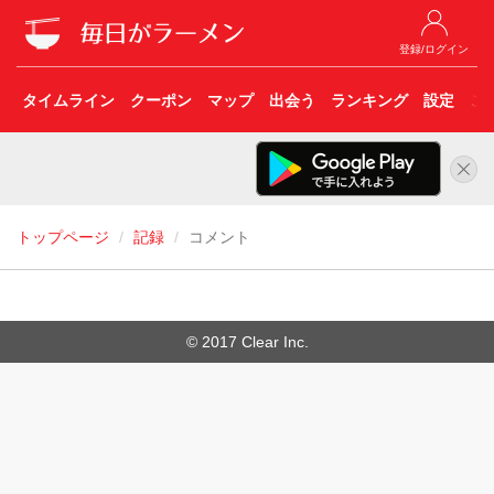
登録/ログイン
タイムライン
クーポン
マップ
出会う
ランキング
設定
こ
トップページ
記録
コメント
© 2017 Clear Inc.