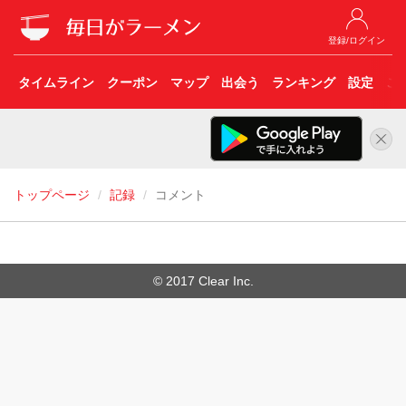
登録/ログイン
タイムライン
クーポン
マップ
出会う
ランキング
設定
こ
トップページ
記録
コメント
© 2017 Clear Inc.