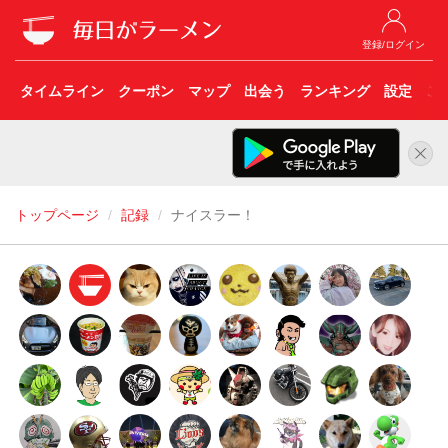
登録/ログイン
タイムライン
クーポン
マップ
出会う
ランキング
設定
こ
トップページ
記録
ナイスラー！