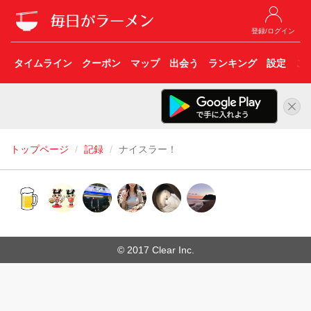
登録/ログイン
タイムライン
クーポン
マップ
出会う
ランキング
設定
こ
トップページ
記録
ナイスラー！
© 2017 Clear Inc.