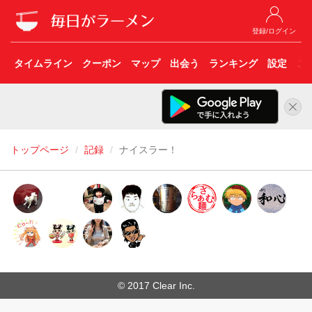
登録/ログイン
タイムライン
クーポン
マップ
出会う
ランキング
設定
こ
トップページ
記録
ナイスラー！
© 2017 Clear Inc.