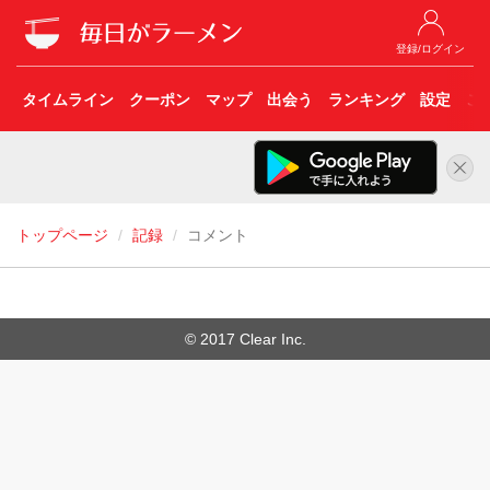
登録/ログイン
タイムライン
クーポン
マップ
出会う
ランキング
設定
こ
トップページ
記録
コメント
© 2017 Clear Inc.