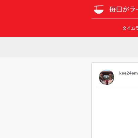
タイム
kee24em