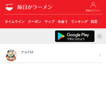
登録/ログイン
タイムライン
クーポン
マップ
出会う
ランキング
設定
こ
ナル710