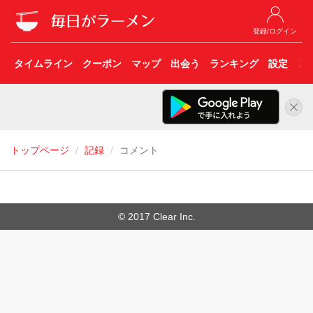
登録/ログイン
タイムライン
クーポン
マップ
出会う
ランキング
設定
こ
トップページ
記録
コメント
© 2017 Clear Inc.