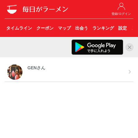
登録/ログイン
タイムライン
クーポン
マップ
出会う
ランキング
設定
こ
GENさん