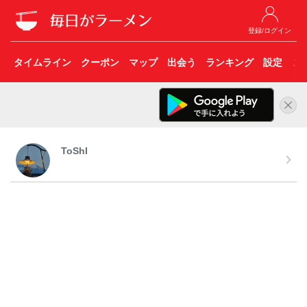
登録/ログイン
タイムライン
クーポン
マップ
出会う
ランキング
設定
こ
ToShI