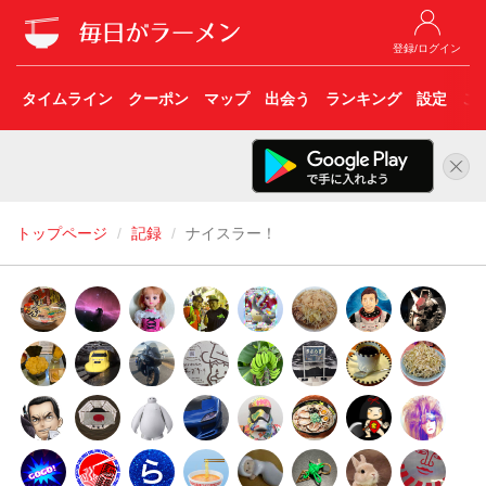
登録/ログイン
タイムライン
クーポン
マップ
出会う
ランキング
設定
こ
トップページ
記録
ナイスラー！