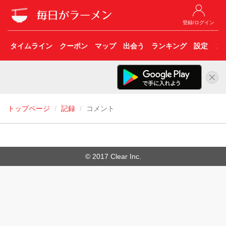
登録/ログイン
タイムライン
クーポン
マップ
出会う
ランキング
設定
こ
トップページ
記録
コメント
© 2017 Clear Inc.