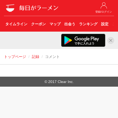
登録/ログイン
タイムライン
クーポン
マップ
出会う
ランキング
設定
こ
トップページ
記録
コメント
© 2017 Clear Inc.