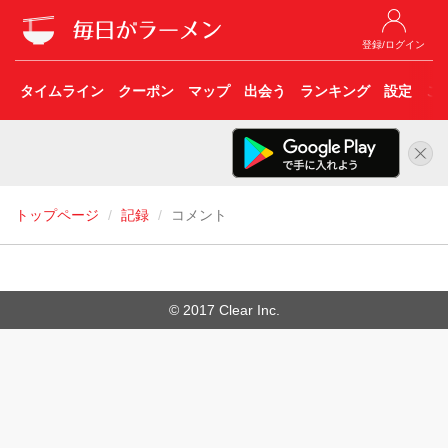
登録/ログイン
タイムライン
クーポン
マップ
出会う
ランキング
設定
こ
トップページ
記録
コメント
© 2017 Clear Inc.